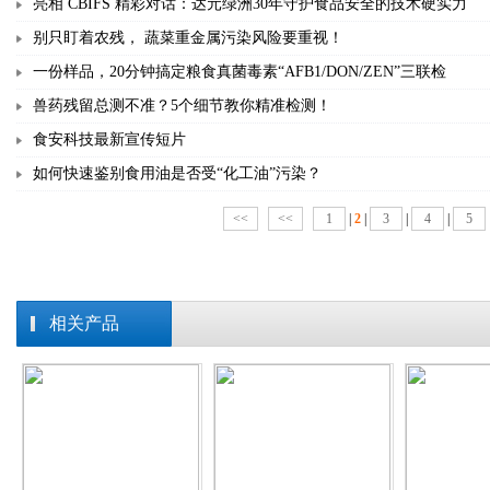
亮相 CBIFS 精彩对话：达元绿洲30年守护食品安全的技术硬实力
别只盯着农残， 蔬菜重金属污染风险要重视！
一份样品，20分钟搞定粮食真菌毒素“AFB1/DON/ZEN”三联检
兽药残留总测不准？5个细节教你精准检测！
食安科技最新宣传短片
如何快速鉴别食用油是否受“化工油”污染？
<<
<<
1
|
2
|
3
|
4
|
5
相关产品