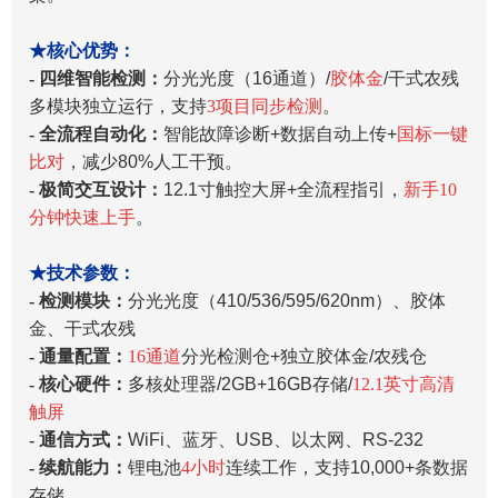
★核心优势：
- 四维智能检测：
分光光度（16通道）/
胶体金
/干式农残
多模块独立运行，支持
3项目同步检测
。
- 全流程自动化：
智能故障诊断+数据自动上传+
国标一键
比对
，减少80%人工干预。
- 极简交互设计：
12.1寸触控大屏+全流程指引，
新手10
分钟快速上手
。
★技术参数：
- 检测模块：
分光光度（410/536/595/620nm）、胶体
金、干式农残
- 通量配置：
16通道
分光检测仓+独立胶体金/农残仓
- 核心硬件：
多核处理器/2GB+16GB存储/
12.1英寸高清
触屏
- 通信方式：
WiFi、蓝牙、USB、以太网、RS-232
- 续航能力：
锂电池
4小时
连续工作，支持10,000+条数据
存储