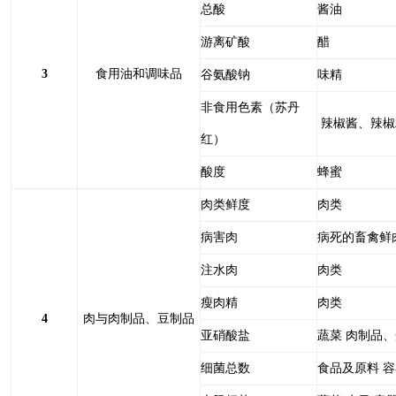
总酸
酱油
游离矿酸
醋
3
食用油和调味品
谷氨酸钠
味精
非食用色素（苏丹
辣椒酱、辣椒
红）
酸度
蜂蜜
肉类鲜度
肉类
病害肉
病死的畜禽鲜
注水肉
肉类
瘦肉精
肉类
4
肉与肉制品、豆制品
亚硝酸盐
蔬菜 肉制品
细菌总数
食品及原料 