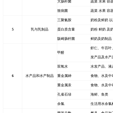
大肠杆菌
蔬菜 水果 容
致病菌
蔬菜 水果 容
三聚氰胺
奶粉及鲜奶 
5
乳与乳制品
蛋白质含量
奶粉 鲜奶 及
阪崎肠杆菌
鲜奶及奶制品
虾仁、牛百叶
甲醛
发产品及水产
双氧水
水发产品、液
6
水产品和水产制品
重金属砷
食物、水及中
重金属汞
食物、水及中
孔雀石绿
海鲜、鱼类
余氯
生活用水余氯