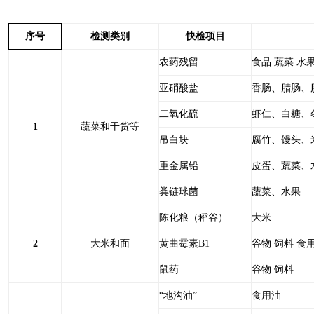
序号
检测类别
快检项目
农药残留
食品 蔬菜 水
亚硝酸盐
香肠、腊肠、
二氧化硫
虾仁、白糖、
1
蔬菜和干货等
吊白块
腐竹、馒头、
重金属铅
皮蛋、蔬菜、
粪链球菌
蔬菜、水果
陈化粮（稻谷）
大米
2
大米和面
黄曲霉素B1
谷物 饲料 食
鼠药
谷物 饲料
“地沟油”
食用油