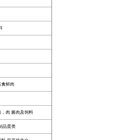
料
畜禽鲜肉
液，肉 酱肉及饲料
制品蛋类