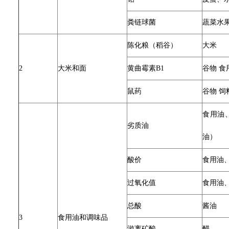
粪链球菌
蔬菜水
陈化粮（稻谷）
大米
2
大米和面
黄曲霉素B1
谷物 食
鼠药
谷物 饲
食用油
劣质油
油）
酸价
食用油
过氧化值
食用油
总酸
酱油
3
食用油和调味品
游离矿酸
醋