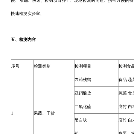
便、准确、快速、检测项目齐全、现场检测时间短、携带方便的特
快速检测实验室。
五、检测内容
序号
检测类别
检测项目
检测食
农药残留
食品 蔬
亚硝酸盐
腌菜 食
二氧化硫
腐竹 白
1
果蔬、干货
吊白块
腐竹 白
铅
皮蛋、