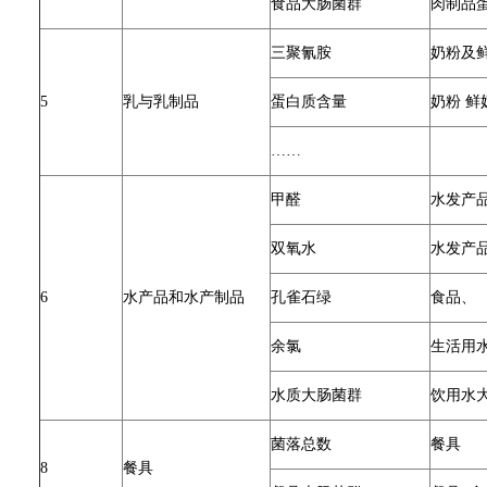
食品大肠菌群
肉制品
三聚氰胺
奶粉及
5
乳与乳制品
蛋白质含量
奶粉 鲜
……
甲醛
水发产
双氧水
水发产
6
水产品和水产制品
孔雀石绿
食品、
余氯
生活用
水质大肠菌群
饮用水
菌落总数
餐具
8
餐具