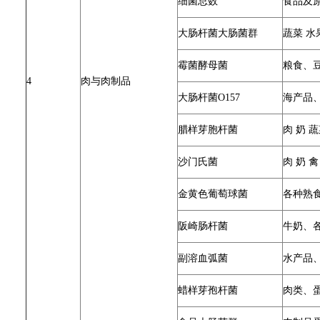
细菌总数
食品及
大肠杆菌大肠菌群
蔬菜 水
霉菌酵母菌
粮食、
4
肉与肉制品
大肠杆菌O157
海产品
腊样芽胞杆菌
肉 奶 
沙门氏菌
肉 奶 
金黄色葡萄球菌
各种熟
阪崎肠杆菌
牛奶、
副溶血弧菌
水产品
蜡样芽孢杆菌
肉类、