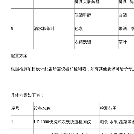
餐具大肠菌群
餐具 
假酒甲醇
白酒
9
酒水和茶叶
色素
果酒、
农药残留
茶叶
配置方案
根据检测项目设计配备所需仪器和检测箱，如有其他要求可给予专
具体方案如下表：
序号
设备名称
检测范围
1
LZ-1000便携式农残快速检测仪
粮食 水果 蔬菜