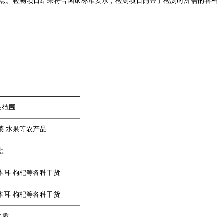
点。检测项目结果符合国家标准要求，检测项目附带了检测时所需的各
品范围
菜 水果等农产品
盐
木耳 枸杞等各种干货
木耳 枸杞等各种干货
水质