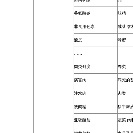
谷氨酸钠
味精
非食用色素
咸菜 饮
酸度
蜂蜜
……
肉类鲜度
肉类
病害肉
病死的
注水肉
肉类
瘦肉精
猪牛尿
亚硝酸盐
蔬菜 肉