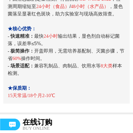
测周期缩短至
24小时（食品）
/
48小时（水产品）
，显色
菌落呈显著红色斑块，助力实验室与现场高效筛查。
★核心优势：
- 快速精准：
最快
24小时
输出结果，显色剂自动标记菌
落，误差率≤5%。
- 极简操作：
开盖即用，无需培养基配制、灭菌步骤，节
省
60%
操作时间。
- 场景适配：
兼容乳制品、肉制品、饮用水等
8大类
样本
检测。
★保质期：
15天常温/18个月2-10℃
在线订购
BUY ONLINE