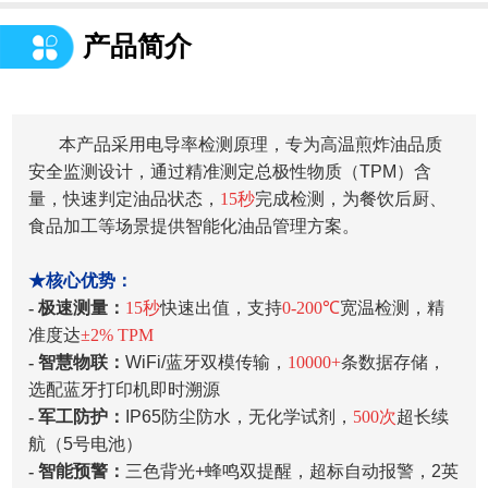
产品简介
本产品采用电导率检测原理，专为高温煎炸油品质
安全监测设计，通过精准测定总极性物质（TPM）含
量，快速判定油品状态，
15秒
完成检测，为餐饮后厨、
食品加工等场景提供智能化油品管理方案。
★核心优势：
- 极速测量：
15秒
快速出值，支持
0-200℃
宽温检测，精
准度达
±2% TPM
- 智慧物联：
WiFi/蓝牙双模传输，
10000+
条数据存储，
选配蓝牙打印机即时溯源
- 军工防护：
IP65防尘防水，无化学试剂，
500次
超长续
航（5号电池）
- 智能预警：
三色背光+蜂鸣双提醒，超标自动报警，2英