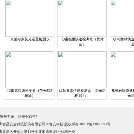
真菌毒素荧光定量检测仪
呋喃唑酮快速检测盒（胶体
呋喃西林快
金）
T-2毒素快速检测盒（荧光层析
伏马毒素快速检测盒（荧光层
孔雀石绿快速检
粮油）
析 粮油）
光
安护万家、科技创百年!
洲食品安全科技股份有限公司 ©食安科技 版权所有
粤ICP备13080253号
市黄埔区开源大道11号企业加速器园区A2栋三楼