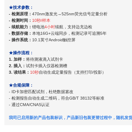
★技术参数：
- 检测原理：
470nm激发光→525nm荧光信号定量分析
- 检测时间：
10秒/样本
- 续航能力：
锂电池
4小时
续航，支持边充边检
- 数据存储：
本地16G+云端同步，检测记录可追溯5年
- 操作系统：
10.1英寸Android触控屏
★操作流程：
1. 加样：
将待测液滴入试剂卡
2. 插入：
试剂卡插入仪器检测槽
3. 读结果：
10秒
自动生成定量报告（支持打印/投影）
★合规保障：
- ID卡加密匹配试剂，杜绝数据篡改
- 检测报告自动生成二维码，符合GB/T 38132等标准
- 通过CMA/CNAS认证
我司已启用新的产品包装标识，产品新旧包装更替过程中，随机发