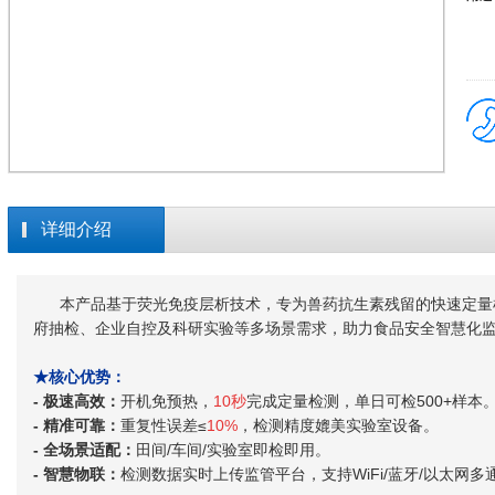
详细介绍
本产品基于荧光免疫层析技术，专为兽药抗生素残留的快速定量
府抽检、企业自控及科研实验等多场景需求，助力食品安全智慧化
★核心优势：
- 极速高效：
开机免预热，
10秒
完成定量检测，单日可检500+样本
- 精准可靠：
重复性误差≤
10%
，检测精度媲美实验室设备。
- 全场景适配：
田间/车间/实验室即检即用。
- 智慧物联：
检测数据实时上传监管平台，支持WiFi/蓝牙/以太网