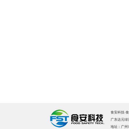
食安科技
-
食
广东达元绿
地址：广州