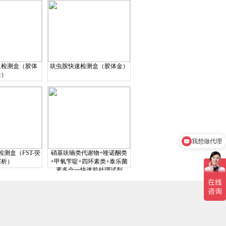
速检测盒（胶体
呋虫胺快速检测盒（胶体金）
金）
我想做代理
方便电话沟通？
测盒（FST-荧
硝基呋喃类代谢物+喹诺酮类
层析）
+甲氧苄啶+四环素类+泰乐菌
素多合一快速前处理试剂