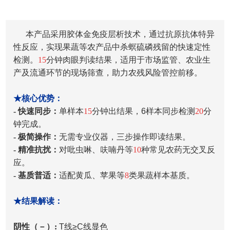
本产品采用胶体金免疫层析技术，通过抗原抗体特异
性反应，实现果蔬等农产品中杀螟硫磷残留的快速定性
检测。
15
分钟肉眼判读结果，适用于市场监管、农业生
产及流通环节的现场筛查，助力农残风险管控前移。
★核心优势：
- 快速同步：
单样本
15
分钟出结果，6样本同步检测
20
分
钟完成。
- 极简操作：
无需专业仪器，三步操作即读结果。
- 精准抗扰：
对吡虫啉、呋喃丹等
10
种常见农药无交叉反
应。
- 基质普适：
适配黄瓜、苹果等
8
类果蔬样本基质。
★结果解读：
阴性（－）:
T线≥C线显色