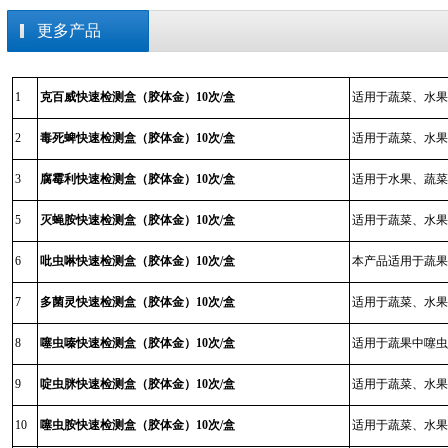
更多产品
1
克百威快速检测盒（胶体金）10次/盒
适用于蔬菜、水果
2
毒死蜱快速检测盒（胶体金）10次/盒
适用于蔬菜、水果
3
腐霉利快速检测盒（胶体金）10次/盒
适用于水果、蔬菜
5
灭蝇胺快速检测盒（胶体金）10次/盒
适用于蔬菜、水果
6
吡虫啉快速检测盒（胶体金）10次/盒
本产品适用于蔬果
7
多菌灵快速检测盒（胶体金）10次/盒
适用于蔬菜、水果
8
噻虫嗪快速检测盒（胶体金）10次/盒
适用于蔬果中噻虫
9
啶虫脒快速检测盒（胶体金）10次/盒
适用于蔬菜、水果
10
噻虫胺快速检测盒（胶体金）10次/盒
适用于蔬菜、水果