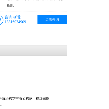
检测。
咨询电话:
点击咨询
13316034909
于防治棉花害虫如棉蚜、棉红蜘蛛、
剂。