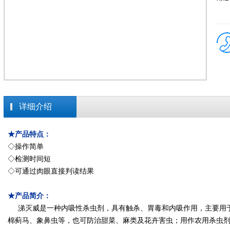
详细介绍
★产品特点：
◇操作简单
◇检测时间短
◇可通过肉眼直接判读结果
★
产品简介：
涕灭威是一种内吸性杀虫剂，具有触杀、胃毒和内吸作用，主要用
棉蓟马、象鼻虫等，也可防治甜菜、麻类及花卉害虫；用作农用杀虫