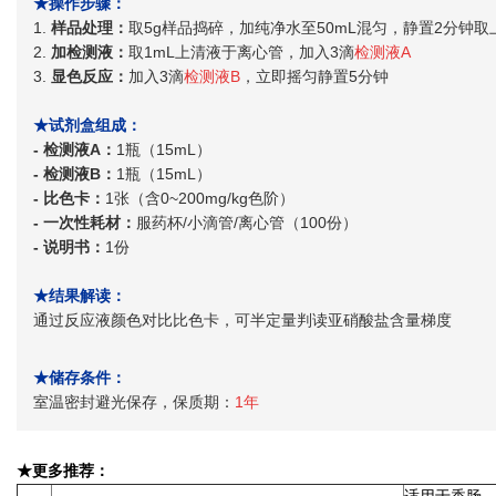
★操作步骤：
1.
样品处理：
取5g样品捣碎，加纯净水至50mL混匀，静置2分钟
2.
加检测液：
取1mL上清液于离心管，加入3滴
检测液A
3.
显色反应：
加入3滴
检测液B
，立即摇匀静置5分钟
★试剂盒组成：
- 检测液A：
1瓶（15mL）
- 检测液B：
1瓶（15mL）
- 比色卡：
1张（含0~200mg/kg色阶）
- 一次性耗材：
服药杯/小滴管/离心管（100份）
- 说明书：
1份
★结果解读：
通过反应液颜色对比比色卡，可半定量判读亚硝酸盐含量梯度
★储存条件：
室温密封避光保存，保质期：
1年
★更多推荐：