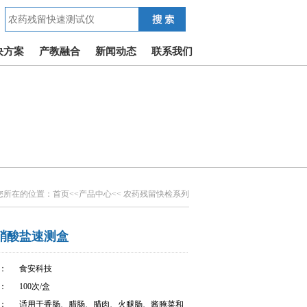
决方案
产教融合
新闻动态
联系我们
您所在的位置：
首页
<<
产品中心
<< 农药残留快检系列
硝酸盐速测盒
：
食安科技
：
100次/盒
：
适用于香肠、腊肠、腊肉、火腿肠、酱腌菜和